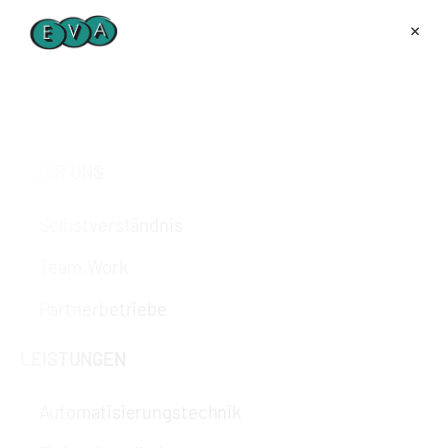
×
HOME
ÜBER UNS
Selbstverständnis
Team.Work
Partnerbetriebe
LEISTUNGEN
Automatisierungstechnik