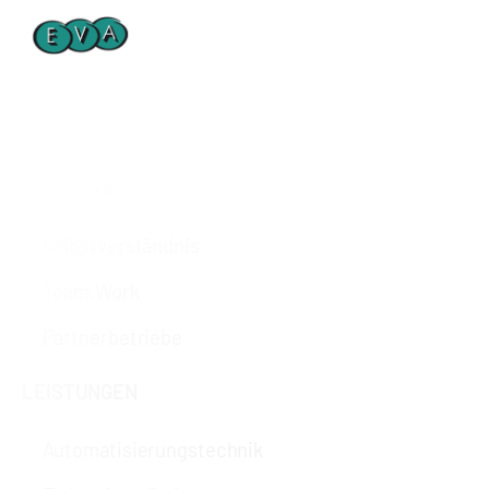
HOME
ÜBER UNS
Selbstverständnis
Team.Work
Partnerbetriebe
LEISTUNGEN
Automatisierungstechnik